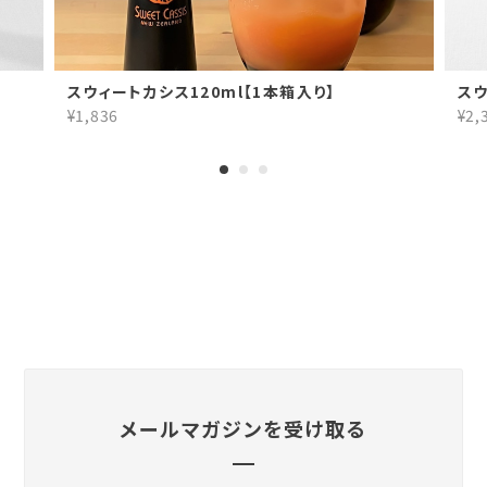
関連商品
スウィートカシス120ml【1本箱入り】
スウ
¥1,836
¥2,