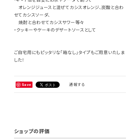
※別途送料がかかります。
送料を確認する
※¥5,400以上のご注文で国内送料が無料になります。
最高品質のカシス（ニュージーランド産）を厳選使用し、オ
リゴ糖を加えた濃縮カシスです。ヨーグルト、アイスクリー
ム、ホットケーキ等に最適です。
−お召し上がり方−
・ヨーグルトやアイスにそのままかけて
・4～７倍を目安にお水やソーダで割って
オレンジジュースと混ぜてカシスオレンジ、炭酸と合わ
せてカシスソーダ、
焼酎と合わせてカシスサワー等々
・クッキーやケーキのデザートソースとして
ご自宅用にもピッタリな「箱なし」タイプもご用意いたしま
した！